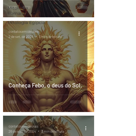
Mitologia
Romana
Mitologia Egípcia
contatosemideuses
2 de set. de 2024
3 min de leitura
Conheça Febo, o deus do Sol.
contatosemideuses
26 de ago. de 2024
3 min de leitura