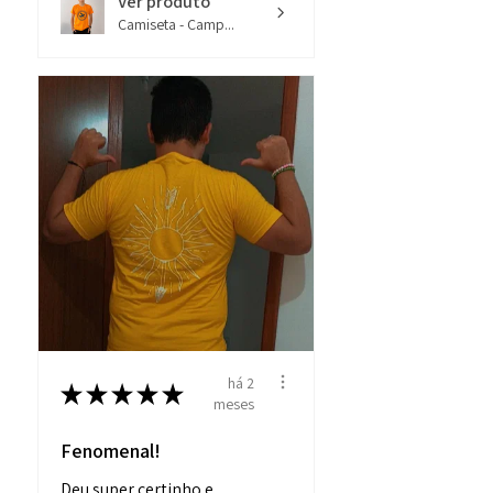
Ver produto
Camiseta - Camp...
- Ideal para o dia a dia, seja para
tomar café, chá ou sentir o amor do
Olimpo a cada gole!
há 2
★
★
★
★
★
meses
Fenomenal!
Deu super certinho e