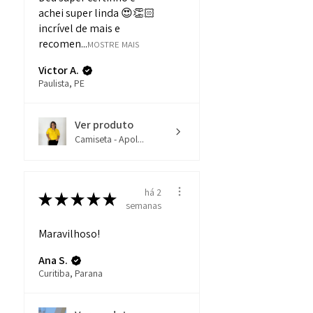
achei super linda 😍👏🏻
incrível de mais e
recomen...
MOSTRE MAIS
Victor A.
Paulista, PE
Ver produto
Camiseta - Apol...
há 2
★
★
★
★
★
semanas
Maravilhoso!
Ana S.
Curitiba, Parana