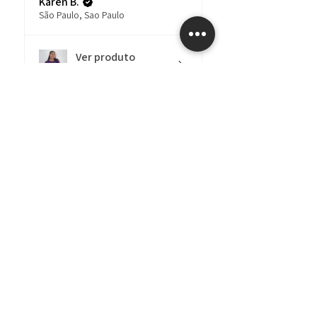
Karen B.
São Paulo, Sao Paulo
Ver produto
Camiseta - Héca...
há 3
★
★
★
★
★
meses
Até legal!
O moletom é lindo e
chega bem embalado,
mas demorou bast6para
chegar, ma...
MOSTRE MAIS
Larissa C.
Votuporanga, SP