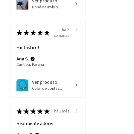
Ver produto
Boné da Invisib...
há 2
★
★
★
★
★
semanas
Fantástico!
Ana S.
Curitiba, Parana
Ver produto
Colar de contas...
★
★
★
★
★
há 1 mês
Realmente adorei!