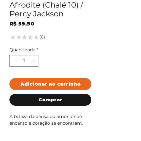
Afrodite (Chalé 10) /
Percy Jackson
Preço
R$ 59,90
★
★
★
★
★
0
0
Quantidade
*
Adicionar ao carrinho
Comprar
A beleza da deusa do amor, onde
encanto e coração se encontram.