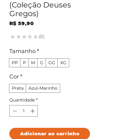
(Coleção Deuses
Gregos)
Preço
R$ 59,90
★
★
★
★
★
0
0
Tamanho
*
PP
P
M
G
GG
XG
Cor
*
Preta
Azul-Marinho
Quantidade
*
Adicionar ao carrinho