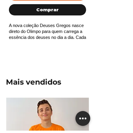
Comprar
A nova coleção
Deuses Gregos
nasce
direto do Olimpo para quem carrega a
essência dos deuses no dia a dia. Cada
camisa representa uma força, uma
escolha e um modo de existir!
Feita com
tecido 100% algodão
,
modelagem
unissex
confortável e corte
pensado para o dia a dia, a camisa de
Poseidon nasce da força dos mares.
Ela foi feita para aqueles que carregam
Mais vendidos
intensidade, profundidade e não temem
as próprias tempestades!
Detalhes do produto:
*
Material: 100% algodão.
* Cor: azul marinho ou preta.
* Modelagem: unissex (PP ao XG).
Para tamanhos maiores, entre em
contato com a nossa equipe.
* Estampa exclusiva.