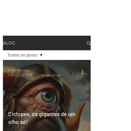
Ver Dracmas
BLOG
Todos os posts
Todos os posts
Erick Henrique
6 de ago. de 2024
2 min de leitura
Mensagens do
Acampamento
Fanarts
Mitos
Curiosidades
Ciclopes, os gigantes de um
Testes
olho só!
Acampamento
News