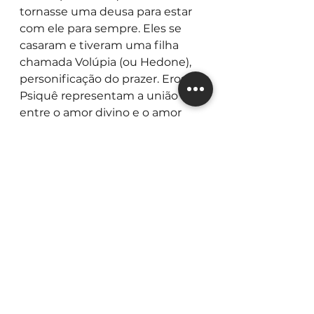
tornasse uma deusa para estar 
com ele para sempre. Eles se 
casaram e tiveram uma filha 
chamada Volúpia (ou Hedone), 
personificação do prazer. Eros e 
Psiquê representam a união 
entre o amor divino e o amor 
humano e são frequentemente 
vistos como um símbolo do 
poder transformador do amor.
Se nem mesmo Eros, que é um 
dos deuses do amor, teve uma 
história de amor fácil, imagine 
nós? Os meros mortais...
Mitos