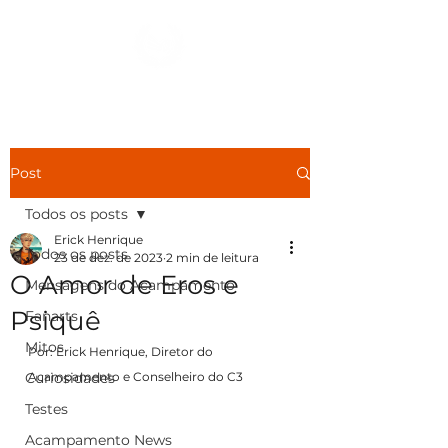
Ver Dracmas
Post
Todos os posts
Erick Henrique
Todos os posts
23 de dez. de 2023
2 min de leitura
O Amor de Eros e
Mensagens do Acampamento
Psiquê
Fanarts
Mitos
Por: Erick Henrique, Diretor do 
Curiosidades
Acampamento e Conselheiro do C3
Testes
Acampamento News