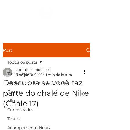
Ver Dracmas
Post
Todos os posts
contatosemideuses
Todos os posts
8 de jan. de 2024
1 min de leitura
Descubra se você faz
Mensagens do Acampamento
parte do chalé de Nike
Fanarts
Mitos
(Chalé 17)
Curiosidades
Testes
Acampamento News