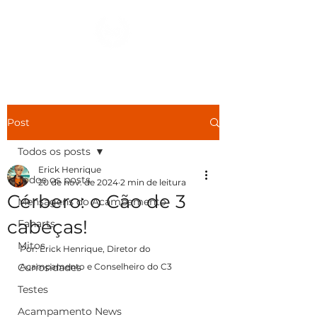
Ver Dracmas
Post
Todos os posts
Erick Henrique
Todos os posts
20 de nov. de 2024
2 min de leitura
Cérbero: o Cão de 3
Mensagens do Acampamento
cabeças!
Fanarts
Mitos
Por: Erick Henrique, Diretor do 
Curiosidades
Acampamento e Conselheiro do C3
Testes
Acampamento News