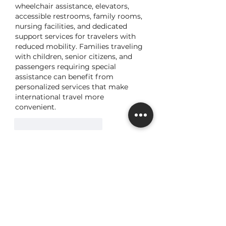
wheelchair assistance, elevators, 
accessible restrooms, family rooms, 
nursing facilities, and dedicated 
support services for travelers with 
reduced mobility. Families traveling 
with children, senior citizens, and 
passengers requiring special 
assistance can benefit from 
personalized services that make 
international travel more 
convenient.
Curtir
Responder
Alice Markus
04 de jul.
The 
Lufthansa Airlines Belgium 
Office
 provides travelers with 
dependable support for a wide 
range of travel needs. Passengers 
can receive assistance with flight 