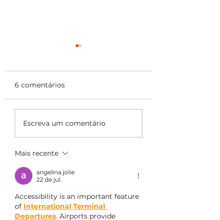
6 comentários
Hades e Perséfone:
Descubra se voc
Escreva um comentário
um sequestro por
parte do chalé 
amor
Hades (Chalé 13
Mais recente
angelina jolie
22 de jul.
Accessibility is an important feature 
of 
International Terminal 
Departures
. Airports provide 