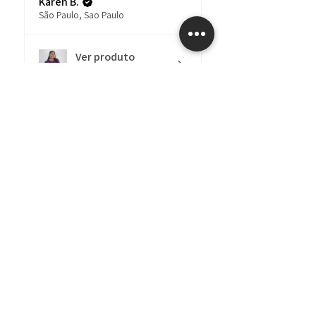
Karen B.
São Paulo, Sao Paulo
Ver produto
Camiseta - Héca...
há 3
★
★
★
★
★
meses
Até legal!
O moletom é lindo e
chega bem embalado,
mas demorou bast6para
chegar, ma...
MOSTRE MAIS
Larissa C.
Votuporanga, SP