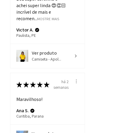
achei super linda 😍👏🏻
incrível de mais e
recomen...
MOSTRE MAIS
Victor A.
Paulista, PE
Ver produto
Camiseta - Apol...
há 2
★
★
★
★
★
semanas
Maravilhoso!
Ana S.
Curitiba, Parana