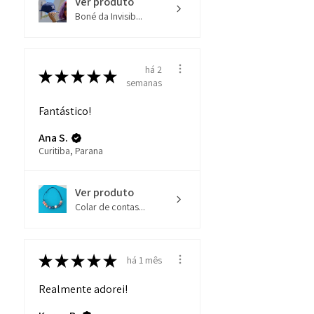
Ver produto
Boné da Invisib...
há 2
★
★
★
★
★
semanas
Fantástico!
Ana S.
Curitiba, Parana
Ver produto
Colar de contas...
★
★
★
★
★
há 1 mês
Realmente adorei!