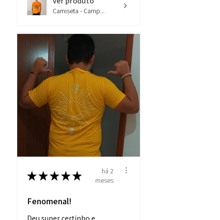
Ver produto
- Ideal para o dia a dia, seja para
Camiseta - Camp...
tomar café, chá ou planejar sua
próxima grande estratégia!
há 2
★
★
★
★
★
meses
Fenomenal!
Deu super certinho e