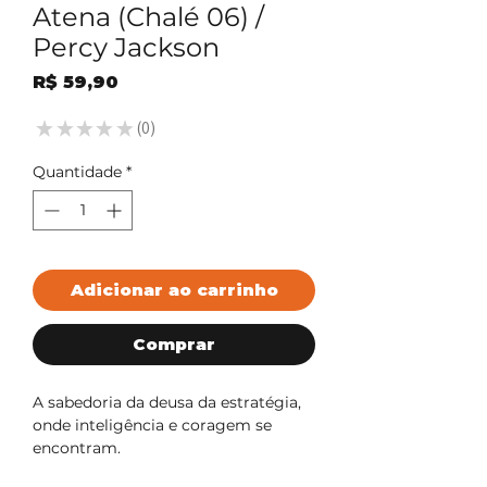
Atena (Chalé 06) /
Percy Jackson
Preço
R$ 59,90
★
★
★
★
★
0
0
Quantidade
*
Adicionar ao carrinho
Comprar
A sabedoria da deusa da estratégia,
onde inteligência e coragem se
encontram.