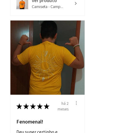
Ver produto
adrenalina da guerra a cada gole!
Camiseta - Camp...
há 2
★
★
★
★
★
meses
Fenomenal!
Deu super certinho e