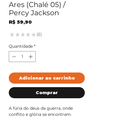
Ares (Chalé 05) /
Percy Jackson
Preço
R$ 59,90
★
★
★
★
★
0
0
Quantidade
*
Adicionar ao carrinho
Comprar
A fúria do deus da guerra, onde
conflito e glória se encontram.