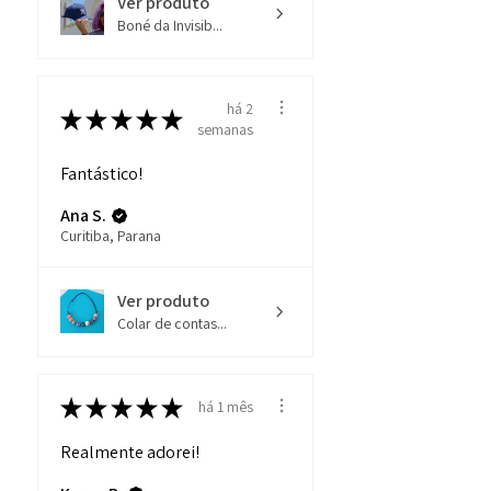
Ver produto
Boné da Invisib...
há 2
★
★
★
★
★
semanas
Fantástico!
Ana S.
Curitiba, Parana
Ver produto
Colar de contas...
★
★
★
★
★
há 1 mês
Realmente adorei!