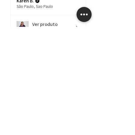
Karen B.
São Paulo, Sao Paulo
Ver produto
Camiseta - Héca...
há 3
★
★
★
★
★
meses
Até legal!
O moletom é lindo e
chega bem embalado,
mas demorou bast6para
chegar, ma...
MOSTRE MAIS
Larissa C.
Votuporanga, SP