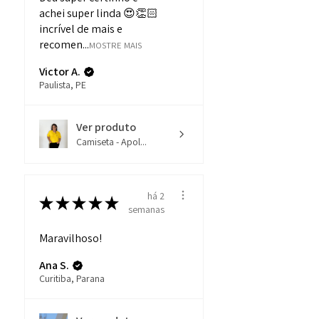
achei super linda 😍👏🏻
incrível de mais e
recomen...
MOSTRE MAIS
Victor A.
Paulista, PE
Ver produto
Camiseta - Apol...
há 2
★
★
★
★
★
semanas
Maravilhoso!
Ana S.
Curitiba, Parana